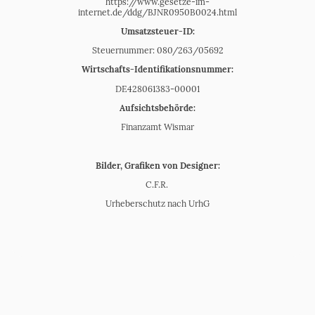
https://www.gesetze-im-
internet.de/ddg/BJNR0950B0024.html
Umsatzsteuer-ID:
Steuernummer: 080/263/05692
Wirtschafts-Identifikationsnummer:
DE428061383-00001
Aufsichtsbehörde:
Finanzamt Wismar
Bilder, Grafiken von Designer:
C.F.R.
Urheberschutz nach UrhG